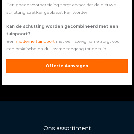
Een goede voorbereiding zorgt ervoor dat de nieuwe
schutting strakker geplaatst kan worden.
Kan de schutting worden gecombineerd met een
tuinpoort?
Een
moderne tuinpoort
met een stevig frame zorgt voor
een praktische en duurzame toegang tot de tuin.
Offerte Aanvragen
Ons assortiment