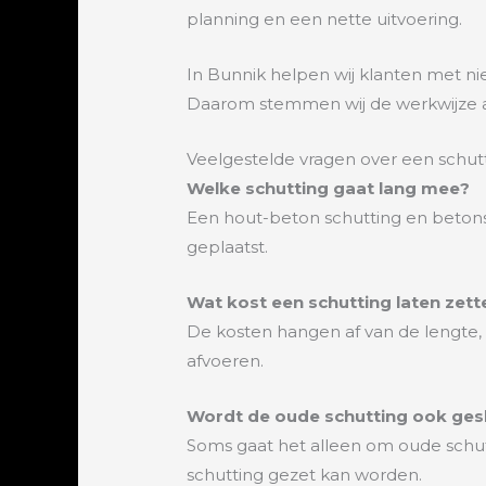
planning en een nette uitvoering.
In Bunnik helpen wij klanten met n
Daarom stemmen wij de werkwijze af
Veelgestelde vragen over een schutt
Welke schutting gaat lang mee?
Een hout-beton schutting en beton
geplaatst.
Wat kost een schutting laten zett
De kosten hangen af van de lengte,
afvoeren.
Wordt de oude schutting ook ges
Soms gaat het alleen om oude schut
schutting gezet kan worden.