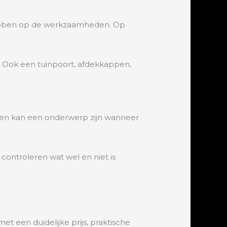
 hebben op de werkzaamheden. Op
is. Ook een tuinpoort, afdekkappen,
ten kan een onderwerp zijn wanneer
controleren wat wel en niet is
et een duidelijke prijs, praktische