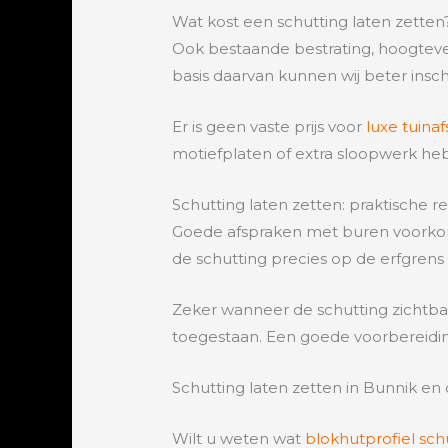
Wat kost een schutting laten zetten
Ook bestaande bestrating, hoogtev
basis daarvan kunnen wij beter ins
Er is geen vaste prijs voor
luxe tuina
motiefplaten of extra sloopwerk heb
Schutting laten zetten: praktische r
Goede afspraken met buren voorkom
de schutting precies op de erfgrens
Zeker wanneer de schutting zichtbaa
toegestaan. Een goede voorbereiding
Schutting laten zetten in Bunnik e
Wilt u weten wat
blokhutprofiel sc