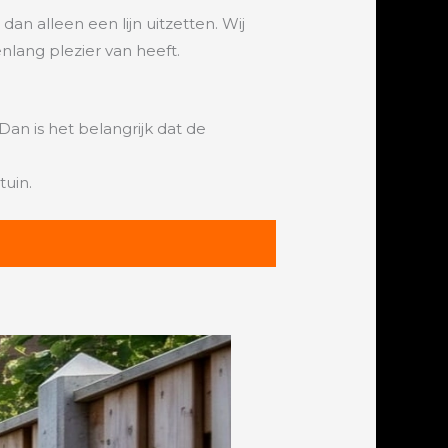
dan alleen een lijn uitzetten. Wij
nlang plezier van heeft.
Dan is het belangrijk dat de
tuin.