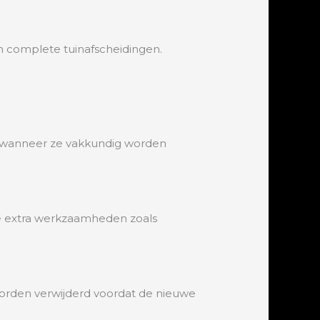
n complete tuinafscheidingen.
l wanneer ze vakkundig worden
le extra werkzaamheden zoals
orden verwijderd voordat de nieuwe