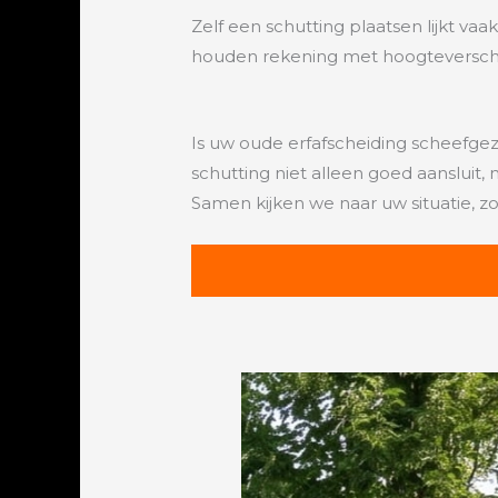
Zelf een schutting plaatsen lijkt vaa
houden rekening met hoogteverschill
Is uw oude erfafscheiding scheefgeza
schutting niet alleen goed aansluit, 
Samen kijken we naar uw situatie, zo