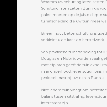
Waarom uw schutting laten zetten
Schutting laten zetten Bunnik is voo
palen moeten op de juiste diepte sta
tuinafscheiding die uw tuin meer wa
Bij een hout beton schutting is goed
verkleint u de kans op herstelwerk.
Van praktische tuinafscheiding tot lu
Douglas en Nobifix worden vaak geko
motiefplaten geeft de tuin extra uit
naar onderhoud, levensduur, prijs, m
praktisch past bij uw tuin in Bunnik.
Niet iedere tuin vraagt om hetzelfde
balans tussen uitstraling, levensduu
interessant zijn.