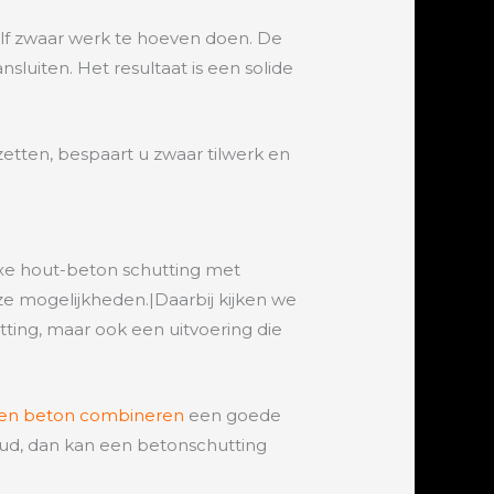
zelf zwaar werk te hoeven doen. De
luiten. Het resultaat is een solide
zetten, bespaart u zwaar tilwerk en
luxe hout-beton schutting met
deze mogelijkheden.|Daarbij kijken we
tting, maar ook een uitvoering die
 en beton combineren
een goede
rhoud, dan kan een betonschutting