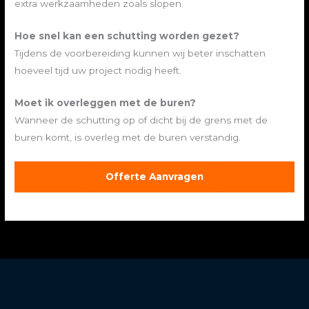
extra werkzaamheden zoals slopen.
Hoe snel kan een schutting worden gezet?
Tijdens de voorbereiding kunnen wij beter inschatten
hoeveel tijd uw project nodig heeft.
Moet ik overleggen met de buren?
Wanneer de schutting op of dicht bij de grens met de
buren komt, is overleg met de buren verstandig.
Offerte Aanvragen