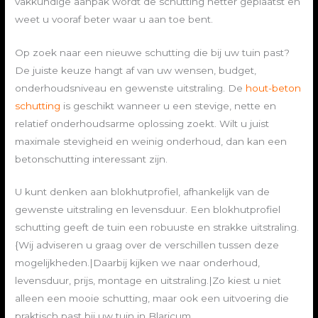
vakkundige aanpak wordt de schutting netter geplaatst en
weet u vooraf beter waar u aan toe bent.
Op zoek naar een nieuwe schutting die bij uw tuin past?
De juiste keuze hangt af van uw wensen, budget,
onderhoudsniveau en gewenste uitstraling. De
hout-beton
schutting
is geschikt wanneer u een stevige, nette en
relatief onderhoudsarme oplossing zoekt. Wilt u juist
maximale stevigheid en weinig onderhoud, dan kan een
betonschutting interessant zijn.
U kunt denken aan blokhutprofiel, afhankelijk van de
gewenste uitstraling en levensduur. Een blokhutprofiel
schutting geeft de tuin een robuuste en strakke uitstraling.
{Wij adviseren u graag over de verschillen tussen deze
mogelijkheden.|Daarbij kijken we naar onderhoud,
levensduur, prijs, montage en uitstraling.|Zo kiest u niet
alleen een mooie schutting, maar ook een uitvoering die
praktisch past bij uw tuin in Blaricum.